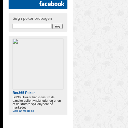
Søg i poker ordbogen
Bet365 Poker
Bet365 Poker har licens fra de
danske spillemyndigheder og er en
af de største spiludbydere på
markedet.
Læs anmeldelse