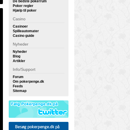
De bedste pokerrum
Poker regler
Hjælp til poker
Casino
Casinoer
Spilleautomater
Casino guide
Nyheder
Nyheder
Blog
Artikler
Info/Support
Forum
Om pokerpenge.dk
Feeds
Sitemap