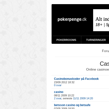
POKERROOMS
TURNERINGER
For
Cas
Online casinoe
Casinobonuskoder på Facebook
23/09 2012 18:32
0 svar
casino
08/11 2009 10:22
2 svar
, seneste
11/11 2009 14:20
betsson casino og betsafe
07/05 2009 18:50