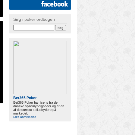
Søg i poker ordbogen
Bet365 Poker
Bet365 Poker har licens fra de
danske spillemyndigheder og er en
af de største spiludbydere på
markedet.
Læs anmeldelse